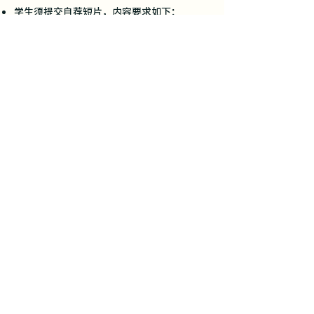
学生须提交自荐短片，内容要求如下：
1. 影片长度：2分钟内
2. 内容结构：
约 30 秒自我介绍
约 1 分 30 秒回应题目：“
请介绍一至两件对
你别具意义的物品
” 。
中学生必须经学校推荐报名，每间学校最多推
荐共3位学生。
*成功递交完整报名表格的申请人，将有机会
直接入选或者获邀参加线上小组面试，详情将
以电邮/电话通知。
报名表格